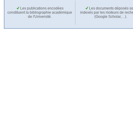
Les publications encodées
Les documents déposés so
constituent la bibliographie académique
indexés par les moteurs de rech
de l'Université.
(Google Scholar,…).