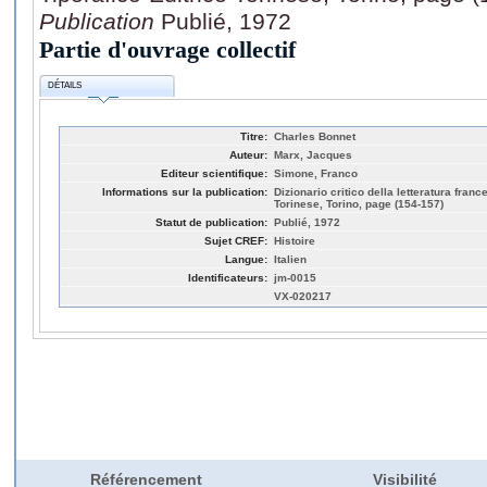
Publication
Publié, 1972
Partie d'ouvrage collectif
DÉTAILS
Titre:
Charles Bonnet
Auteur:
Marx, Jacques
Editeur scientifique:
Simone, Franco
Informations sur la publication:
Dizionario critico della letteratura fran
Torinese, Torino, page (154-157)
Statut de publication:
Publié, 1972
Sujet CREF:
Histoire
Langue:
Italien
Identificateurs:
jm-0015
VX-020217
Référencement
Visibilité