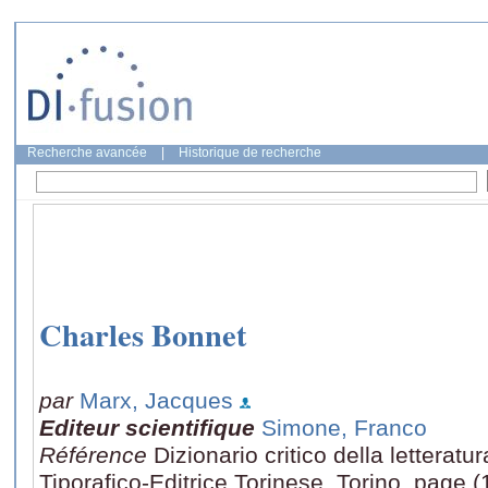
Recherche avancée
|
Historique de recherche
Charles Bonnet
par
Marx, Jacques
Editeur scientifique
Simone, Franco
Référence
Dizionario critico della letterat
Tiporafico-Editrice Torinese, Torino, page 