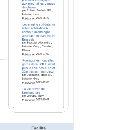
aux prochaines vagues
de chaleur
par Rohart, Frédéric RF ,
Leloutre, Gery
2026-06-27
Publication
Leveraging soil data for
urban arbitration:A
contextual and agile
approach to planning in
Brussels
par Bossard, Alexandre ,
Leloutre, Gery , Cavalieri,
Chiara
2026-07-02
Publication
Pourquoi les nouvelles
gares de la SNCB n'ont
plus le chic des XIXe et
XXe siècles (interview)
par Debauche, Marie MD ,
Leloutre, Gery
2025-12-06
Publication
La vie privée de
l'architecture
par Leloutre, Gery
2025-10-01
Publication
Facilité