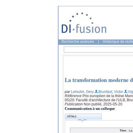
Recherche avancée
|
Historique de rec
La transformation moderne de
par
Leloutre, Gery
;Brunfaut, Victor
;Vi
Référence
Prix européen de la thèse Manu
05)20: Faculté d'architecture de l'ULB, Bru
Publication
Non publié, 2025-05-20
Communication à un colloque
DÉTAILS
Titre:
La