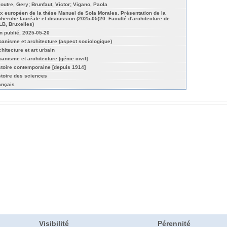
loutre, Gery; Brunfaut, Victor; Vigano, Paola
ix européen de la thèse Manuel de Sola Morales. Présentation de la
cherche lauréate et discussion (2025-05)20: Faculté d'architecture de
ULB, Bruxelles)
n publié, 2025-05-20
banisme et architecture (aspect sociologique)
chitecture et art urbain
banisme et architecture [génie civil]
stoire contemporaine [depuis 1914]
stoire des sciences
ançais
Visibilité
Pérennité