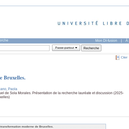
herche
Mon DI-fusion
|
À 
Passe-partout
Citer
 Bruxelles.
gano, Paola
el de Sola Morales. Présentation de la recherche lauréate et discussion (2025-
xelles)
 transformation moderne de Bruxelles.