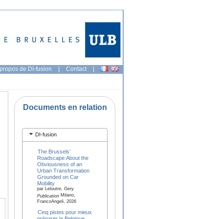
propos de DI-fusion
|
Contact
|
Documents en relation
DI-fusion
The Brussels’
Roadscape:About the
Obviousness of an
Urban Transformation
Grounded on Car
Mobility
par Leloutre, Gery
Milano,
Publication
FrancoAngeli, 2026
Cinq pistes pour mieux
préparer la Belgique