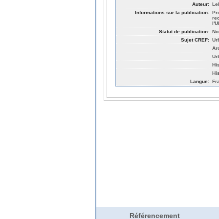
Auteur:
Le
Informations sur la publication:
Pr
re
l'
Statut de publication:
No
Sujet CREF:
Ur
Ar
Ur
Hi
Hi
Langue:
Fr
Référencement