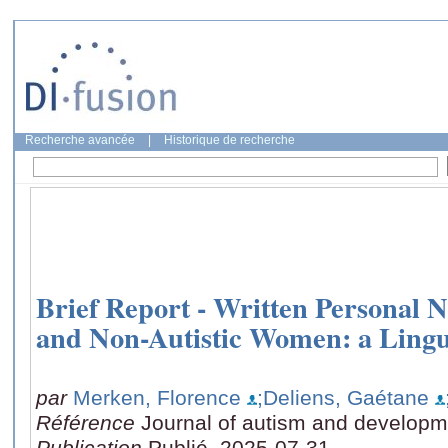
Recherche avancée
|
Historique de recherche
Brief Report - Written Personal Na
and Non-Autistic Women: a Lingui
par
Merken, Florence
;Deliens, Gaétane
Référence
Journal of autism and developm
Publication
Publié, 2025-07-31