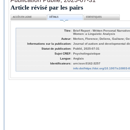
Article révisé par les pairs
ACCÈS EN LIGNE
DÉTAILS
STATISTIQUES
Titre:
Brief Report - Written Personal Narrative
Women: a Linguistic Analysis
Auteur:
Merken, Florence; Deliens, Gaétane; Ge
Informations sur la publication:
Journal of autism and developmental di
Statut de publication:
Publié, 2025-07-31
Sujet CREF:
Psycholinguistique
Langue:
Anglais
Identificateurs:
urn:issn:0162-3257
info:doi/https://doi.org/10.1007/s10803-