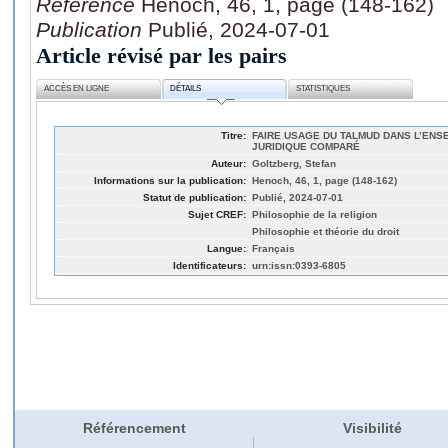
Référence
Henoch, 46, 1, page (148-162)
Publication
Publié, 2024-07-01
Article révisé par les pairs
ACCÈS EN LIGNE
DÉTAILS
STATISTIQUES
Titre:
FAIRE USAGE DU TALMUD DANS L’EN
JURIDIQUE COMPARÉ
Auteur:
Goltzberg, Stefan
Informations sur la publication:
Henoch, 46, 1, page (148-162)
Statut de publication:
Publié, 2024-07-01
Sujet CREF:
Philosophie de la religion
Philosophie et théorie du droit
Langue:
Français
Identificateurs:
urn:issn:0393-6805
Référencement
Visibilité