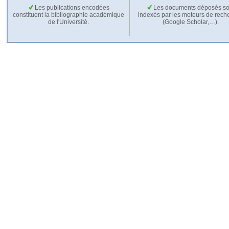
Les publications encodées
Les documents déposés so
constituent la bibliographie académique
indexés par les moteurs de rech
de l'Université.
(Google Scholar,…).