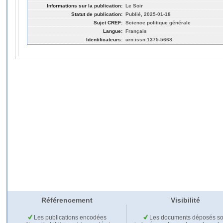
Informations sur la publication:
Le Soir
Statut de publication:
Publié, 2025-01-18
Sujet CREF:
Science politique générale
Langue:
Français
Identificateurs:
urn:issn:1375-5668
Référencement
Visibilité
Les publications encodées
Les documents déposés so