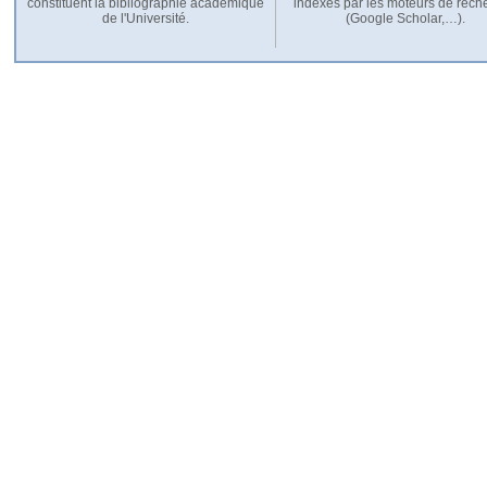
constituent la bibliographie académique
indexés par les moteurs de rech
de l'Université.
(Google Scholar,…).