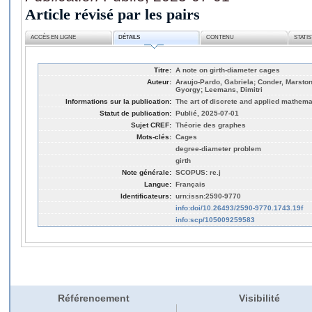
Article révisé par les pairs
ACCÈS EN LIGNE
DÉTAILS
CONTENU
STATI
Titre:
A note on girth-diameter cages
Auteur:
Araujo-Pardo, Gabriela; Conder, Marston;
Gyorgy; Leemans, Dimitri
Informations sur la publication:
The art of discrete and applied mathemat
Statut de publication:
Publié, 2025-07-01
Sujet CREF:
Théorie des graphes
Mots-clés:
Cages
degree-diameter problem
girth
Note générale:
SCOPUS: re.j
Langue:
Français
Identificateurs:
urn:issn:2590-9770
info:doi/10.26493/2590-9770.1743.19f
info:scp/105009259583
Référencement
Visibilité