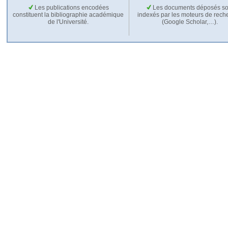
Les publications encodées
Les documents déposés so
constituent la bibliographie académique
indexés par les moteurs de rech
de l'Université.
(Google Scholar,…).