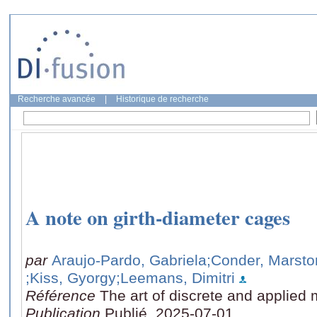
Recherche avancée
|
Historique de recherche
A note on girth-diameter cages
par
Araujo-Pardo, Gabriela
;Conder, Marsto
;Kiss, Gyorgy
;Leemans, Dimitri
Référence
The art of discrete and applied
Publication
Publié, 2025-07-01