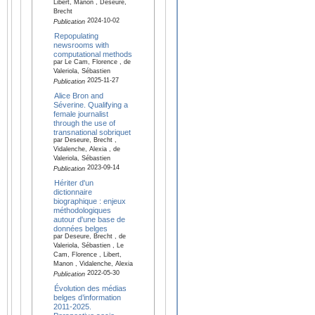
Libert, Manon , Deseure,
Brecht
2024-10-02
Publication
Repopulating
newsrooms with
computational methods
par Le Cam, Florence , de
Valeriola, Sébastien
2025-11-27
Publication
Alice Bron and
Séverine. Qualifying a
female journalist
through the use of
transnational sobriquet
par Deseure, Brecht ,
Vidalenche, Alexia , de
Valeriola, Sébastien
2023-09-14
Publication
Hériter d'un
dictionnaire
biographique : enjeux
méthodologiques
autour d'une base de
données belges
par Deseure, Brecht , de
Valeriola, Sébastien , Le
Cam, Florence , Libert,
Manon , Vidalenche, Alexia
2022-05-30
Publication
Évolution des médias
belges d’information
2011-2025.