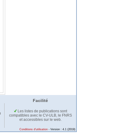
Facilité
Les listes de publications sont
u
compatibles avec le CV-ULB, le FNRS
et accessibles sur le web.
Conditions d'utilisation
- Version : 4.1 (2019)