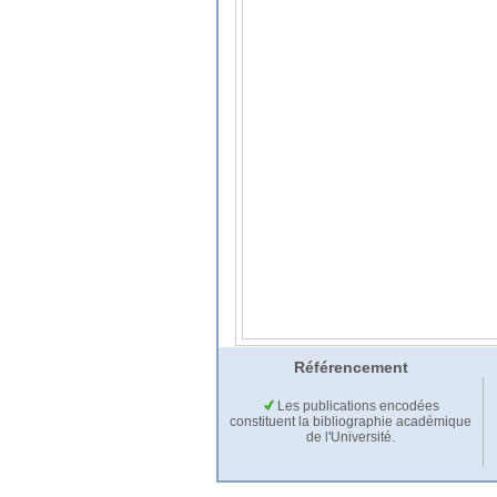
Référencement
Les publications encodées
constituent la bibliographie académique
de l'Université.