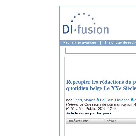
Recherche avancée
|
Historique de rec
Repeupler les rédactions du p
quotidien belge Le XXe Siècl
par
Libert, Manon
;Le Cam, Florence
;
Référence
Questions de communication, 4
Publication
Publié, 2025-12-10
Article révisé par les pairs
ACCÈS EN LIGNE
DÉTAILS