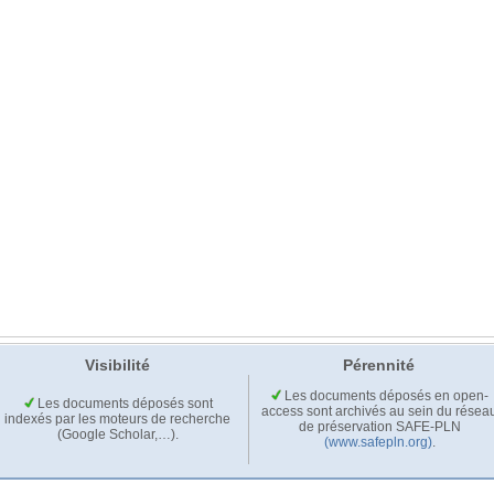
Visibilité
Pérennité
Les documents déposés en open-
Les documents déposés sont
access sont archivés au sein du résea
indexés par les moteurs de recherche
de préservation SAFE-PLN
(Google Scholar,…).
(www.safepln.org)
.