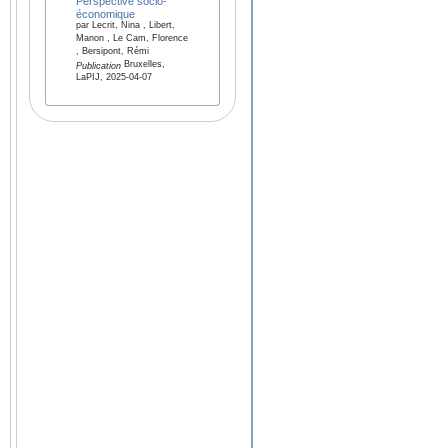
Perspective socio-
économique
par Lecrit, Nina , Libert,
Manon , Le Cam, Florence
, Bersipont, Rémi
Bruxelles,
Publication
LaPIJ, 2025-04-07