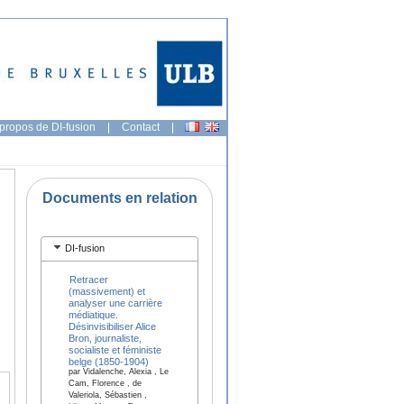
propos de DI-fusion
|
Contact
|
Documents en relation
DI-fusion
Retracer
(massivement) et
analyser une carrière
médiatique.
Désinvisibiliser Alice
Bron, journaliste,
socialiste et féministe
belge (1850-1904)
par Vidalenche, Alexia , Le
Cam, Florence , de
Valeriola, Sébastien ,