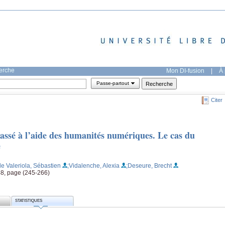
herche
Mon DI-fusion
|
À 
Passe-partout
Citer
assé à l’aide des humanités numériques. Le cas du
e
de Valeriola, Sébastien
;Vidalenche, Alexia
;Deseure, Brecht
8, page (245-266)
STATISTIQUES