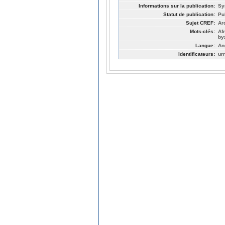
Informations sur la publication:
Sy
Statut de publication:
Pu
Sujet CREF:
Ar
Mots-clés:
Af
by
Langue:
An
Identificateurs:
ur