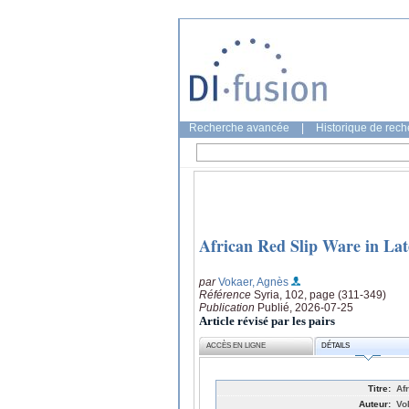
Recherche avancée
|
Historique de rec
African Red Slip Ware in Lat
par
Vokaer, Agnès
Référence
Syria, 102, page (311-349)
Publication
Publié, 2026-07-25
Article révisé par les pairs
ACCÈS EN LIGNE
DÉTAILS
Titre:
Af
Auteur:
Vo