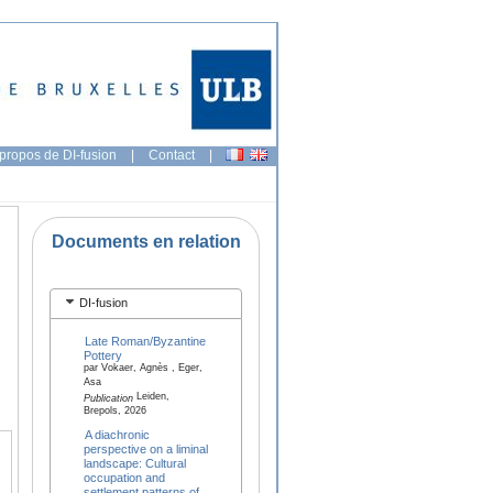
propos de DI-fusion
|
Contact
|
Documents en relation
DI-fusion
Late Roman/Byzantine
Pottery
par Vokaer, Agnès , Eger,
Asa
Leiden,
Publication
Brepols, 2026
A diachronic
perspective on a liminal
landscape: Cultural
occupation and
settlement patterns of