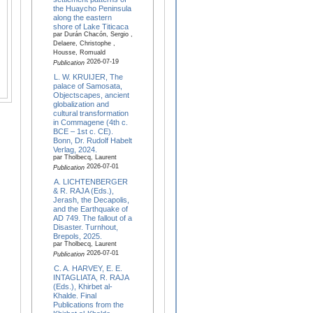
the Huaycho Peninsula
along the eastern
shore of Lake Titicaca
par Durán Chacón, Sergio ,
Delaere, Christophe ,
Housse, Romuald
2026-07-19
Publication
L. W. KRUIJER, The
palace of Samosata,
Objectscapes, ancient
globalization and
cultural transformation
in Commagene (4th c.
BCE – 1st c. CE).
Bonn, Dr. Rudolf Habelt
Verlag, 2024.
par Tholbecq, Laurent
2026-07-01
Publication
A. LICHTENBERGER
& R. RAJA (Eds.),
Jerash, the Decapolis,
and the Earthquake of
AD 749. The fallout of a
Disaster. Turnhout,
Brepols, 2025.
par Tholbecq, Laurent
2026-07-01
Publication
C. A. HARVEY, E. E.
INTAGLIATA, R. RAJA
(Eds.), Khirbet al-
Khalde. Final
Publications from the