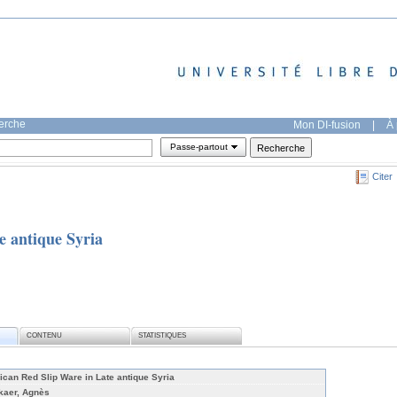
herche
Mon DI-fusion
|
À 
Passe-partout
Citer
e antique Syria
CONTENU
STATISTIQUES
rican Red Slip Ware in Late antique Syria
kaer, Agnès