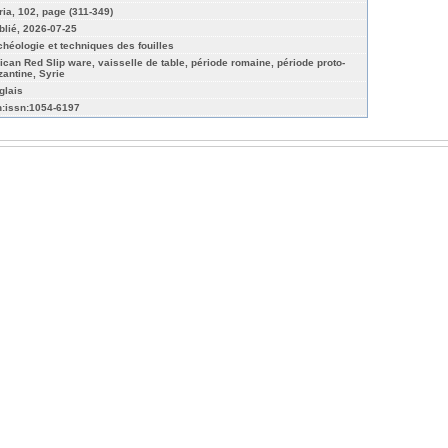
ria, 102, page (311-349)
blié, 2026-07-25
chéologie et techniques des fouilles
rican Red Slip ware, vaisselle de table, période romaine, période proto-
zantine, Syrie
glais
n:issn:1054-6197