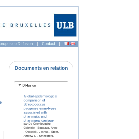
propos de DI-fusion
|
Contact
|
Documents en relation
DI-fusion
Global epidemiological
comparison of
re
Streptococcus
pyogenes emm-types
associated with
pharyngitis and
pharyngeal carriage
par De Crombrugghe,
Gabrielle , Botteaux, Anne
, Osowicki, Joshua , Steer,
Andrew C , Smeesters,