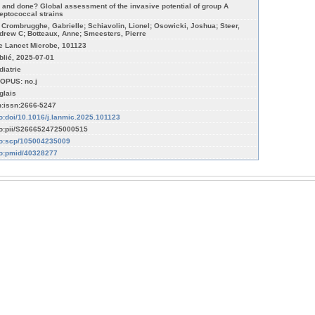
 and done? Global assessment of the invasive potential of group A
reptococcal strains
 Crombrugghe, Gabrielle; Schiavolin, Lionel; Osowicki, Joshua; Steer,
drew C; Botteaux, Anne; Smeesters, Pierre
e Lancet Microbe, 101123
blié, 2025-07-01
diatrie
OPUS: no.j
glais
n:issn:2666-5247
fo:doi/10.1016/j.lanmic.2025.101123
fo:pii/S2666524725000515
fo:scp/105004235009
fo:pmid/40328277