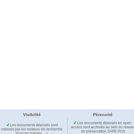
Visibilité
Pérennité
Les documents déposés en open-
Les documents déposés sont
access sont archivés au sein du résea
indexés par les moteurs de recherche
de préservation SAFE-PLN
(Google Scholar,…).