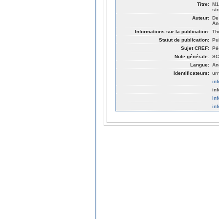
Titre:
M1
st
Auteur:
De
An
Informations sur la publication:
Th
Statut de publication:
Pu
Sujet CREF:
Pé
Note générale:
SC
Langue:
An
Identificateurs:
ur
in
in
in
in