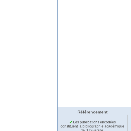
Référencement
Les publications encodées
constituent la bibliographie académique
de l'Université.