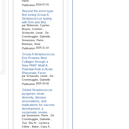
Pierre
2024-07-01
Publication
Beyond the emm-type:
fine-tuning Group A
Streptococcus typing
with Enn and Mrp
par Widomski, Cyprien ,
Bruyns, Corentin ,
Schiavolin, Lionel , De
Crombrugghe, Gabrielle ,
Smeesters, Pierre ,
Botteaux, Anne
2025-11-14
Publication
Group A Streptococcus
Enn Proteins Bind
Collagen through a
New PARF Motif:A
Potential Role in Acute
Rheumatic Fever
par Schiavolin, Lionel , De
Crombrugghe, Gabrielle
2025-10-02
Publication
Global Streptococcus
pyogenes strain
diversity, disease
associations, and
implications for vaccine
development: a
systematic review
par Smeesters, Pierre , De
Crombrugghe, Gabrielle ,
Tsoi, Shu Ki , Leclercq,
Céline , Baker, Ciara A ,