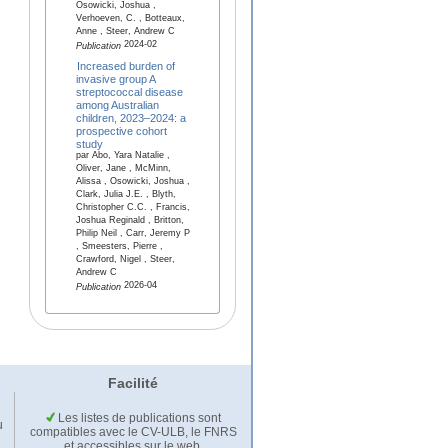
Osowicki, Joshua ,
Verhoeven, C. , Botteaux,
Anne , Steer, Andrew C
2024-02
Publication
Increased burden of
invasive group A
streptococcal disease
among Australian
children, 2023–2024: a
prospective cohort
study
par Abo, Yara Natalie ,
Oliver, Jane , McMinn,
Alissa , Osowicki, Joshua ,
Clark, Julia J.E. , Blyth,
Christopher C.C. , Francis,
Joshua Reginald , Britton,
Philip Neil , Carr, Jeremy P
, Smeesters, Pierre ,
Crawford, Nigel , Steer,
Andrew C
2026-04
Publication
Facilité
Les listes de publications sont
u
compatibles avec le CV-ULB, le FNRS
et accessibles sur le web.