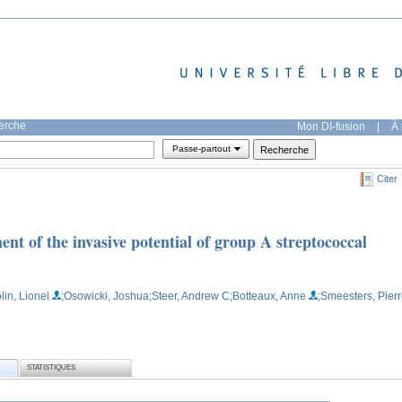
herche
Mon DI-fusion
|
À 
Passe-partout
Citer
t of the invasive potential of group A streptococcal
lin, Lionel
;Osowicki, Joshua
;Steer, Andrew C
;Botteaux, Anne
;Smeesters, Pier
STATISTIQUES