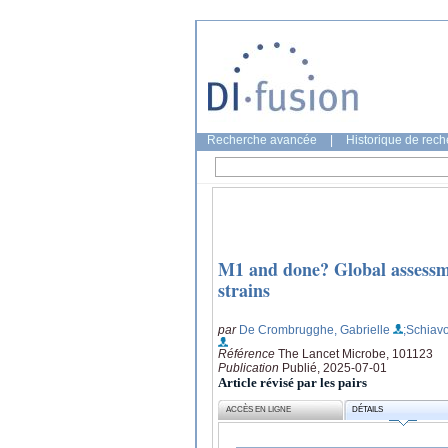
Recherche avancée
|
Historique de rec
M1 and done? Global assessmen
strains
par
De Crombrugghe, Gabrielle
;Schiavo
Référence
The Lancet Microbe, 101123
Publication
Publié, 2025-07-01
Article révisé par les pairs
ACCÈS EN LIGNE
DÉTAILS