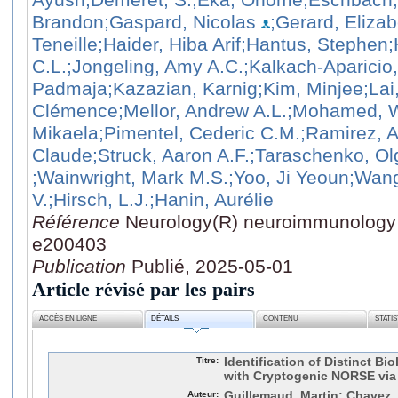
Brandon
;Gaspard, Nicolas
;Gerard, Elizab
Teneille
;Haider, Hiba Arif
;Hantus, Stephen
;
C.L.
;Jongeling, Amy A.C.
;Kalkach-Aparicio,
Padmaja
;Kazazian, Karnig
;Kim, Minjee
;Lai
Clémence
;Mellor, Andrew A.L.
;Mohamed, 
Mikaela
;Pimentel, Cederic C.M.
;Ramirez, 
Claude
;Struck, Aaron A.F.
;Taraschenko, Ol
;Wainwright, Mark M.S.
;Yoo, Ji Yeoun
;Wang
V.
;Hirsch, L.J.
;Hanin, Aurélie
Référence
Neurology(R) neuroimmunology 
e200403
Publication
Publié, 2025-05-01
Article révisé par les pairs
ACCÈS EN LIGNE
DÉTAILS
CONTENU
STATI
Titre:
Identification of Distinct Bi
with Cryptogenic NORSE via 
Auteur:
Guillemaud, Martin; Chavez, 