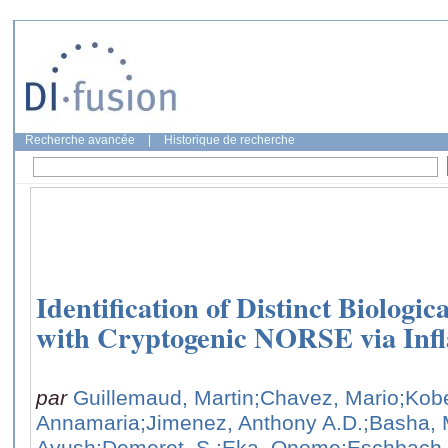
Recherche avancée
|
Historique de recherche
Identification of Distinct Biologic
with Cryptogenic NORSE via Infl
par
Guillemaud, Martin
;Chavez, Mario
;Kobe
Annamaria
;Jimenez, Anthony A.D.
;Basha,
Ayush
;Demeret, S.
;Eka, Onome
;Eschbach,