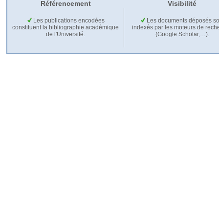
Référencement
Visibilité
Les publications encodées
Les documents déposés so
constituent la bibliographie académique
indexés par les moteurs de rech
de l'Université.
(Google Scholar,…).