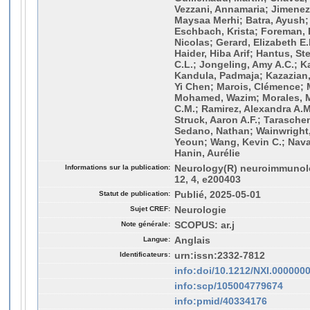
Vezzani, Annamaria; Jimenez
Maysaa Merhi; Batra, Ayush;
Eschbach, Krista; Foreman,
Nicolas; Gerard, Elizabeth E.
Haider, Hiba Arif; Hantus, S
C.L.; Jongeling, Amy A.C.; K
Kandula, Padmaja; Kazazian, 
Yi Chen; Marois, Clémence; M
Mohamed, Wazim; Morales, Mi
C.M.; Ramirez, Alexandra A.M
Struck, Aaron A.F.; Tarasche
Sedano, Nathan; Wainwright,
Yeoun; Wang, Kevin C.; Navarr
Hanin, Aurélie
Informations sur la publication:
Neurology(R) neuroimmunol
12, 4, e200403
Statut de publication:
Publié, 2025-05-01
Sujet CREF:
Neurologie
Note générale:
SCOPUS: ar.j
Langue:
Anglais
Identificateurs:
urn:issn:2332-7812
info:doi/10.1212/NXI.00000
info:scp/105004779674
info:pmid/40334176