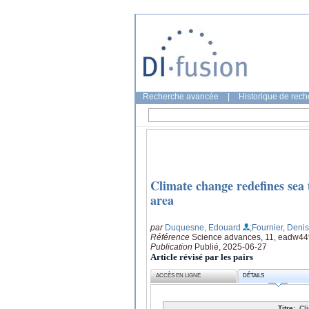
Recherche avancée
|
Historique de rec
Climate change redefines sea t
area
par
Duquesne, Edouard
;Fournier, Denis
Référence
Science advances, 11, eadw4
Publication
Publié, 2025-06-27
Article révisé par les pairs
ACCÈS EN LIGNE
DÉTAILS
Titre:
Cl