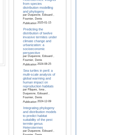
from species
distribution modelling
and phylogeny
par Duquesne, Edouard ,
Fournier, Denis
2025-01-15
Publication
Predicting the
distribution of twelve
invasive termites under
climate change and
urbanization: a
socioeconomic
perspective
par Duquesne, Edouard ,
Fournier, Denis
2024-08-25
Publication
Sea turtles in peril: a
multi-scale analysis of
global warming and
human impact on
reproduction habitats
par Pâques, Iona ,
Duquesne, Edouard ,
Fournier, Denis
2024-12-09
Publication
Integrating phylogeny
and distribution models
to predict habitat
suitability of the pest
termite genus
Heterotermes
par Duquesne, Edouard ,