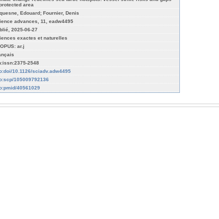
 protected area
quesne, Edouard; Fournier, Denis
ience advances, 11, eadw4495
blié, 2025-06-27
iences exactes et naturelles
OPUS: ar.j
ançais
n:issn:2375-2548
fo:doi/10.1126/sciadv.adw4495
fo:scp/105009792136
fo:pmid/40561029