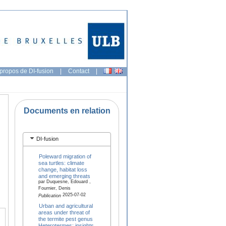
propos de DI-fusion
|
Contact
|
Documents en relation
DI-fusion
Poleward migration of
sea turtles: climate
change, habitat loss
and emerging threats
par Duquesne, Edouard ,
Fournier, Denis
2025-07-02
Publication
Urban and agricultural
areas under threat of
the termite pest genus
Heterotermes: insights