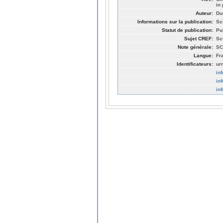
in
Auteur:
Du
Informations sur la publication:
Sc
Statut de publication:
Pu
Sujet CREF:
Sc
Note générale:
SC
Langue:
Fr
Identificateurs:
ur
in
in
in