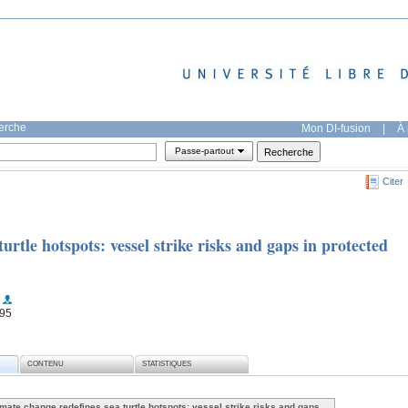
herche
Mon DI-fusion
|
À 
Passe-partout
Citer
urtle hotspots: vessel strike risks and gaps in protected
495
CONTENU
STATISTIQUES
imate change redefines sea turtle hotspots: vessel strike risks and gaps