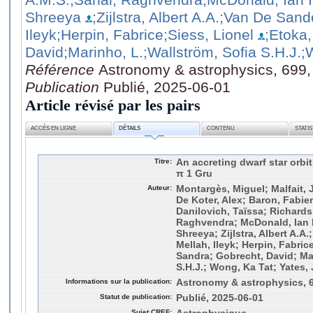
Shreeya
;Zijlstra, Albert A.A.
;Van De Sand
Ileyk
;Herpin, Fabrice
;Siess, Lionel
;Etoka
David
;Marinho, L.
;Wallström, Sofia S.H.J.
;
Référence
Astronomy & astrophysics, 699,
Publication
Publié, 2025-06-01
Article révisé par les pairs
ACCÈS EN LIGNE
DÉTAILS
CONTENU
STATI
Titre:
An accreting dwarf star orbit
π 1 Gru
Auteur:
Montargès, Miguel; Malfait, 
De Koter, Alex; Baron, Fabien
Danilovich, Taïssa; Richards,
Raghvendra; McDonald, Ian I
Shreeya; Zijlstra, Albert A.A
Mellah, Ileyk; Herpin, Fabric
Sandra; Gobrecht, David; Mar
S.H.J.; Wong, Ka Tat; Yates,
Informations sur la publication:
Astronomy & astrophysics, 6
Statut de publication:
Publié, 2025-06-01
Sujet CREF: