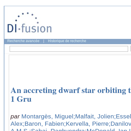
Recherche avancée
|
Historique de recherche
An accreting dwarf star orbiting t
1 Gru
par
Montargès, Miguel
;Malfait, Jolien
;Esse
Alex
;Baron, Fabien
;Kervella, Pierre
;Danilo
A.M.S.
;Sahai, Raghvendra
;McDonald, Ian I