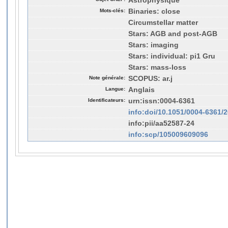
Astrophysique
Mots-clés:
Binaries: close
Circumstellar matter
Stars: AGB and post-AGB
Stars: imaging
Stars: individual: pi1 Gru
Stars: mass-loss
Note générale:
SCOPUS: ar.j
Langue:
Anglais
Identificateurs:
urn:issn:0004-6361
info:doi/10.1051/0004-6361/
info:pii/aa52587-24
info:scp/105009609096