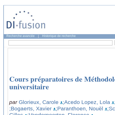
Recherche avancée
|
Historique de recherche
Cours préparatoires de Méthodolo
universitaire
par
Glorieux, Carole
;Acedo Lopez, Lola
;Bogaerts, Xavier
;Paranthoen, Nouël
;Sc
Gilles
;Vanderpoorten, Florence