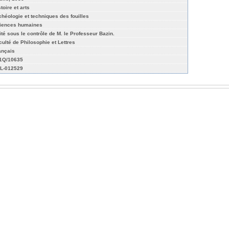
toire et arts
chéologie et techniques des fouilles
iences humaines
ité sous le contrôle de M. le Professeur Bazin.
culté de Philosophie et Lettres
ançais
01Q/10635
L-012529