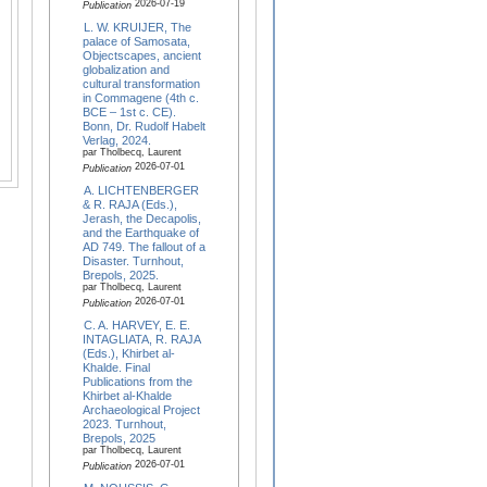
2026-07-19
Publication
L. W. KRUIJER, The
palace of Samosata,
Objectscapes, ancient
globalization and
cultural transformation
in Commagene (4th c.
BCE – 1st c. CE).
Bonn, Dr. Rudolf Habelt
Verlag, 2024.
par Tholbecq, Laurent
2026-07-01
Publication
A. LICHTENBERGER
& R. RAJA (Eds.),
Jerash, the Decapolis,
and the Earthquake of
AD 749. The fallout of a
Disaster. Turnhout,
Brepols, 2025.
par Tholbecq, Laurent
2026-07-01
Publication
C. A. HARVEY, E. E.
INTAGLIATA, R. RAJA
(Eds.), Khirbet al-
Khalde. Final
Publications from the
Khirbet al-Khalde
Archaeological Project
2023. Turnhout,
Brepols, 2025
par Tholbecq, Laurent
2026-07-01
Publication