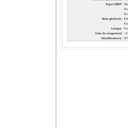
Sujet CREF:
His
Ar
Sc
Note générale:
Ed
Fa
Langue:
Fr
Cote de rangement:
, 
Identificateurs:
SY