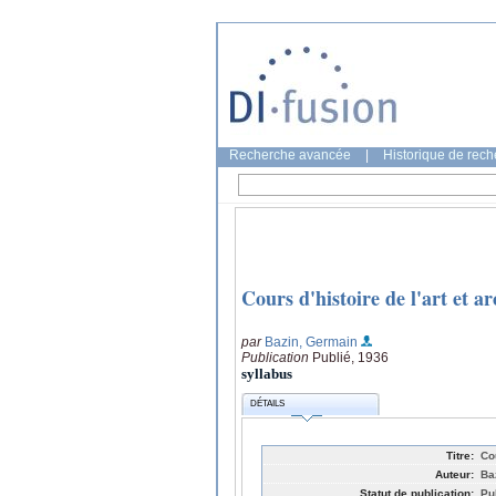
Recherche avancée
|
Historique de rec
Cours d'histoire de l'art et a
par
Bazin, Germain
Publication
Publié, 1936
syllabus
DÉTAILS
Titre:
Cou
Auteur:
Ba
Statut de publication:
Pu