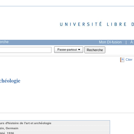
herche
Mon DI-fusion
|
À 
Passe-partout
Citer
rchéologie
rs d'histoire de l'art et archéologie
zin, Germain
blié, 1936