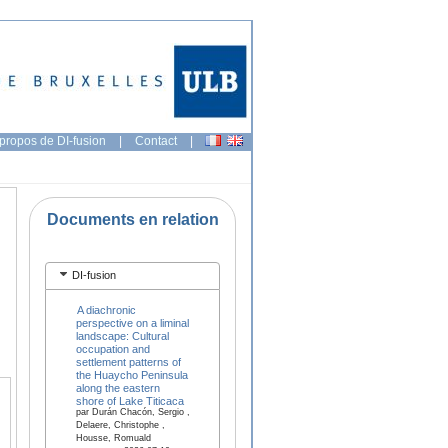
propos de DI-fusion
|
Contact
|
Documents en relation
DI-fusion
A diachronic
perspective on a liminal
landscape: Cultural
occupation and
settlement patterns of
the Huaycho Peninsula
along the eastern
shore of Lake Titicaca
par Durán Chacón, Sergio ,
Delaere, Christophe ,
Housse, Romuald