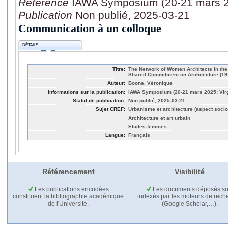
Référence
IAWA Symposium (20-21 mars 20
Publication
Non publié, 2025-03-21
Communication à un colloque
DÉTAILS
Titre:
The Network of Women Architects in the 
Shared Commitment on Architecture (19
Auteur:
Boone, Véronique
Informations sur la publication:
IAWA Symposium (20-21 mars 2025: Virg
Statut de publication:
Non publié, 2025-03-21
Sujet CREF:
Urbanisme et architecture (aspect socio
Architecture et art urbain
Etudes-femmes
Langue:
Français
Référencement
Visibilité
Les publications encodées
Les documents déposés so
constituent la bibliographie académique
indexés par les moteurs de rech
de l'Université.
(Google Scholar,…).