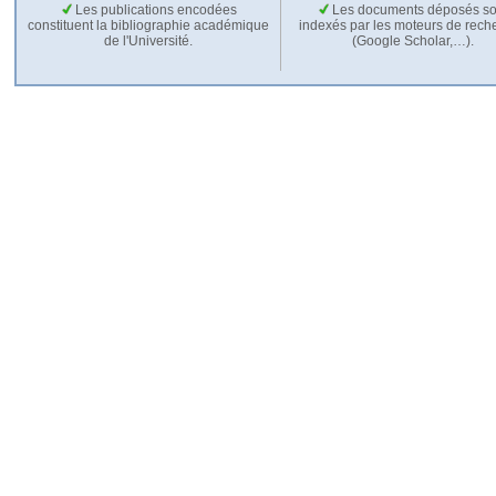
Les publications encodées
Les documents déposés so
constituent la bibliographie académique
indexés par les moteurs de rech
de l'Université.
(Google Scholar,…).