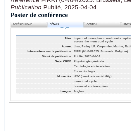
Publication
Publié, 2025-04-04
Poster de conférence
ACCÈS EN LIGNE
DÉTAILS
CONTENU
STATI
Titre:
Impact of monophasic oral contraceptive 
across the menstrual cycle
Auteur:
Lisa, Patiny LP; Carpentier, Marine; Rab
Informations sur la publication:
FIRRI (04/04/2025: Brussels, Belgium)
Statut de publication:
Publié, 2025-04-04
Sujet CREF:
Physiologie générale
Cardiologie et circulation
Endocrinologie
Mots-clés:
HRV (heart rate variability)
menstrual cycle
hormonal contraception
Langue:
Anglais