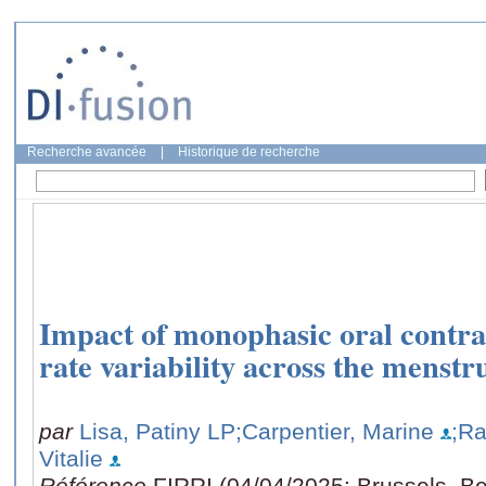
Recherche avancée
|
Historique de recherche
Impact of monophasic oral contra
rate variability across the menstr
par
Lisa, Patiny LP
;Carpentier, Marine
;Ra
Vitalie
Référence
FIRRI (04/04/2025: Brussels, B