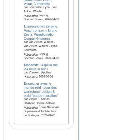
Value, Authorship
par Bourouiba, Lyna , Van
Acker, Wouter
Leipzig,
Publication
Spector Books, 2026-04-01
Expressionist Zeroing.
Anachronism in Bruno
Zevi’s Paradigmatic
Counter-Histories
par Van Acker, Wouter ,
Van Acker, Wouter , Lyna,
Bourouiba
Leipzig,
Publication
Spector Books, 2026-04-01
Manifeste : A qui la rue
? A nous la rue !
par Vranken, Apolline
2026-06-01
Publication
Enseigner avec le
monde réel : pour des
workshops design &
build "passe-murailles"
par Vilquin, Thomas ,
Chabriac, Pierre-Antoine
École Nationale
Publication
Supérieure d'Architecture
de Bretagne, 2026-09-01