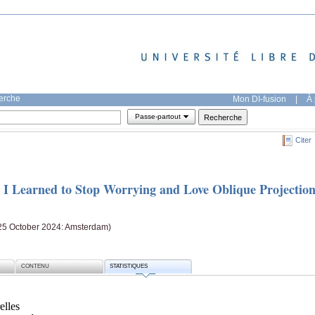
herche
Mon DI-fusion
|
À 
Passe-partout
Citer
I Learned to Stop Worrying and Love Oblique Projectio
25 October 2024: Amsterdam)
CONTENU
STATISTIQUES