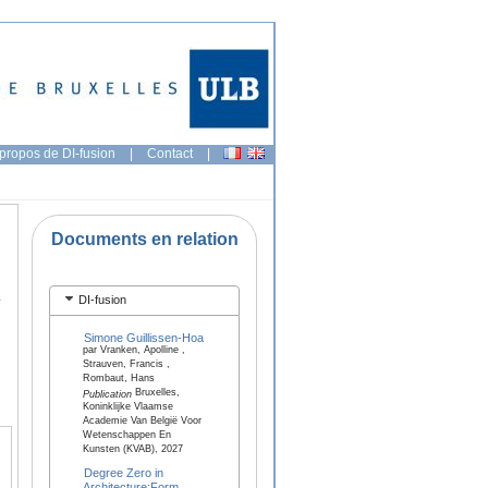
propos de DI-fusion
|
Contact
|
Documents en relation
n
DI-fusion
Simone Guillissen-Hoa
par Vranken, Apolline ,
Strauven, Francis ,
Rombaut, Hans
Bruxelles,
Publication
Koninklijke Vlaamse
Academie Van België Voor
Wetenschappen En
Kunsten (KVAB), 2027
Degree Zero in
Architecture:Form,