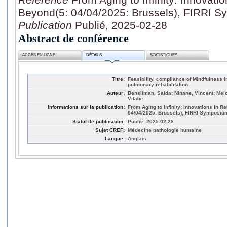
Beyond(5: 04/04/2025: Brussels), FIRRI 
Publication
Publié, 2025-02-28
Abstract de conférence
ACCÈS EN LIGNE
DÉTAILS
STATISTIQUES
Titre:
Feasibility, compliance of Mindfulness i
pulmonary rehabilitation
Auteur:
Bensliman, Saida; Ninane, Vincent; Melot
Vitalie
Informations sur la publication:
From Aging to Infinity: Innovations in R
04/04/2025: Brussels), FIRRI Symposiu
Statut de publication:
Publié, 2025-02-28
Sujet CREF:
Médecine pathologie humaine
Langue:
Anglais