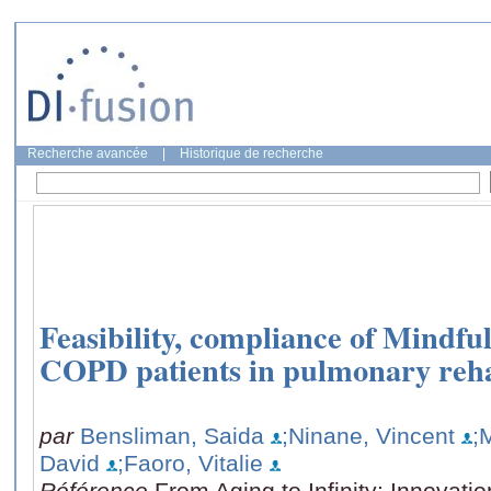
Recherche avancée
|
Historique de recherche
Feasibility, compliance of Mindful
COPD patients in pulmonary reha
par
Bensliman, Saida
;Ninane, Vincent
;
David
;Faoro, Vitalie
Référence
From Aging to Infinity: Innovatio