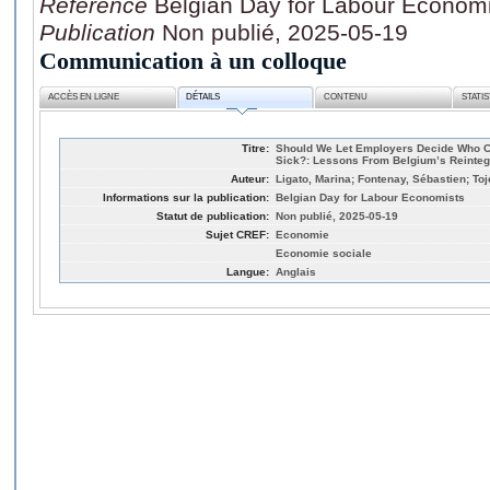
Référence
Belgian Day for Labour Econom
Publication
Non publié, 2025-05-19
Communication à un colloque
ACCÈS EN LIGNE
DÉTAILS
CONTENU
STATI
Titre:
Should We Let Employers Decide Who Ca
Sick?: Lessons From Belgium’s Reintegr
Auteur:
Ligato, Marina; Fontenay, Sébastien; Toj
Informations sur la publication:
Belgian Day for Labour Economists
Statut de publication:
Non publié, 2025-05-19
Sujet CREF:
Economie
Economie sociale
Langue:
Anglais