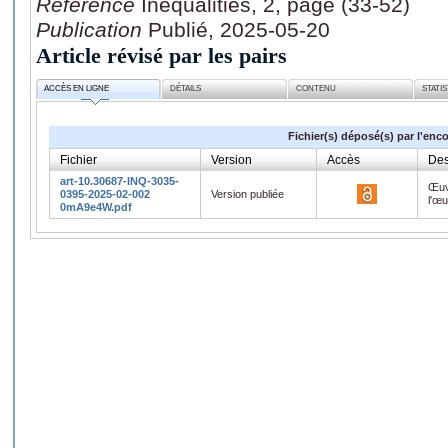
Référence
Inequalities, 2, page (33-52)
Publication
Publié, 2025-05-20
Article révisé par les pairs
ACCÈS EN LIGNE
DÉTAILS
CONTENU
STATI
Fichier(s) déposé(s) par l'enc
Fichier
Version
Accès
Des
art-10.30687-INQ-3035-
Œuv
0395-2025-02-002
Version publiée
l'œ
0mA9e4W.pdf