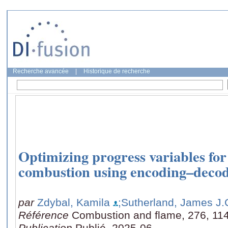
Recherche avancée
|
Historique de recherche
Optimizing progress variables f
combustion using encoding–deco
par
Zdybal, Kamila
;Sutherland, James J.
Référence
Combustion and flame, 276, 11
Publication
Publié, 2025-06