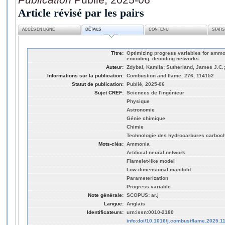
Article révisé par les pairs
ACCÈS EN LIGNE
DÉTAILS
CONTENU
STATI
Titre:
Optimizing progress variables for amm
encoding–decoding networks
Auteur:
Zdybal, Kamila; Sutherland, James J.C.
Informations sur la publication:
Combustion and flame, 276, 114152
Statut de publication:
Publié, 2025-06
Sujet CREF:
Sciences de l'ingénieur
Physique
Astronomie
Génie chimique
Chimie
Technologie des hydrocarbures carboc
Mots-clés:
Ammonia
Artificial neural network
Flamelet-like model
Low-dimensional manifold
Parameterization
Progress variable
Note générale:
SCOPUS: ar.j
Langue:
Anglais
Identificateurs:
urn:issn:0010-2180
info:doi/10.1016/j.combustflame.2025.1