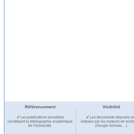
Référencement
Visibilité
Les publications encodées
Les documents déposés so
constituent la bibliographie académique
indexés par les moteurs de rech
de l'Université.
(Google Scholar,…).