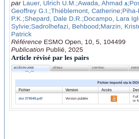
par
Lauer, Ulrich U.M.
;Awada, Ahmad
;Po
Geoffrey G.I.
;Thiéblemont, Catherine
;Piha-
P.K.
;Shepard, Dale D.R.
;Docampo, Lara Igl
Sylvie
;Sadrolhefazi, Behbood
;Marzin, Krist
Patrick
Référence
ESMO Open, 10, 5, 104499
Publication
Publié, 2025
Article révisé par les pairs
ACCÈS EN LIGNE
DÉTAILS
CONTENU
STATI
Fichier importé via le DOI
Fichier
Version
Accès
Des
Full
doi 374549.pdf
Version publiée
or f