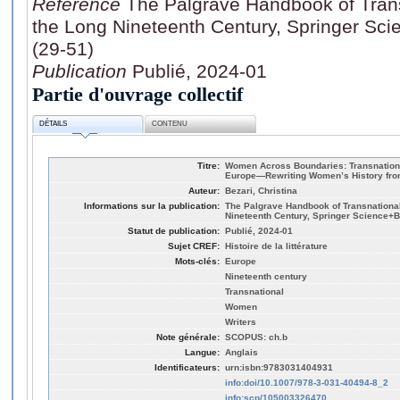
Référence
The Palgrave Handbook of Tran
the Long Nineteenth Century, Springer Sc
(29-51)
Publication
Publié, 2024-01
Partie d'ouvrage collectif
DÉTAILS
CONTENU
Titre:
Women Across Boundaries: Transnation
Europe—Rewriting Women’s History from
Auteur:
Bezari, Christina
Informations sur la publication:
The Palgrave Handbook of Transnational
Nineteenth Century, Springer Science+B
Statut de publication:
Publié, 2024-01
Sujet CREF:
Histoire de la littérature
Mots-clés:
Europe
Nineteenth century
Transnational
Women
Writers
Note générale:
SCOPUS: ch.b
Langue:
Anglais
Identificateurs:
urn:isbn:9783031404931
info:doi/10.1007/978-3-031-40494-8_2
info:scp/105003326470