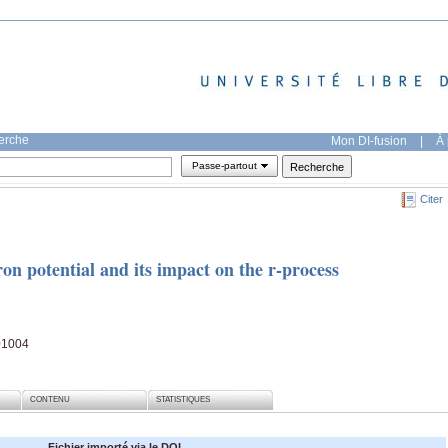
herche
Mon DI-fusion
|
À 
Passe-partout
Citer
on potential and its impact on the r-process
01004
CONTENU
STATISTIQUES
Fichier importé via le DOI