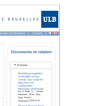
propos de DI-fusion
|
Contact
|
Documents en relation
DI-fusion
Modeling propagation
of ultrahigh-energy
cosmic rays using the
input from the
configuration
interaction shell model
par Le Noan, O. , Goriely,
Stéphane , Khan, Elias ,
Sieja, Kamila
2026-04-22
Publication
Skyrme-Hartree-Fock-