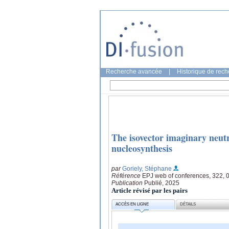
Recherche avancée
|
Historique de rec
The isovector imaginary neutr
nucleosynthesis
par
Goriely, Stéphane
Référence
EPJ web of conferences, 322, 
Publication
Publié, 2025
Article révisé par les pairs
ACCÈS EN LIGNE
DÉTAILS