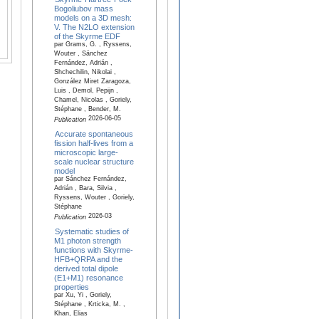
Bogoliubov mass
models on a 3D mesh:
V. The N2LO extension
of the Skyrme EDF
par Grams, G. , Ryssens,
Wouter , Sánchez
Fernández, Adrián ,
Shchechilin, Nikolai ,
González Miret Zaragoza,
Luis , Demol, Pepijn ,
Chamel, Nicolas , Goriely,
Stéphane , Bender, M.
2026-06-05
Publication
Accurate spontaneous
fission half-lives from a
microscopic large-
scale nuclear structure
model
par Sánchez Fernández,
Adrián , Bara, Silvia ,
Ryssens, Wouter , Goriely,
Stéphane
2026-03
Publication
Systematic studies of
M1 photon strength
functions with Skyrme-
HFB+QRPA and the
derived total dipole
(E1+M1) resonance
properties
par Xu, Yi , Goriely,
Stéphane , Krticka, M. ,
Khan, Elias