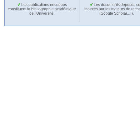
Les publications encodées
Les documents déposés so
constituent la bibliographie académique
indexés par les moteurs de rech
de l'Université.
(Google Scholar,…).