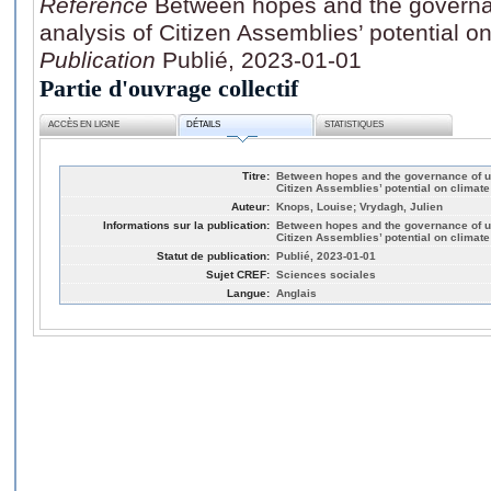
Référence
Between hopes and the governan
analysis of Citizen Assemblies’ potential o
Publication
Publié, 2023-01-01
Partie d'ouvrage collectif
ACCÈS EN LIGNE
DÉTAILS
STATISTIQUES
Titre:
Between hopes and the governance of un
Citizen Assemblies’ potential on climat
Auteur:
Knops, Louise; Vrydagh, Julien
Informations sur la publication:
Between hopes and the governance of un
Citizen Assemblies’ potential on climat
Statut de publication:
Publié, 2023-01-01
Sujet CREF:
Sciences sociales
Langue:
Anglais