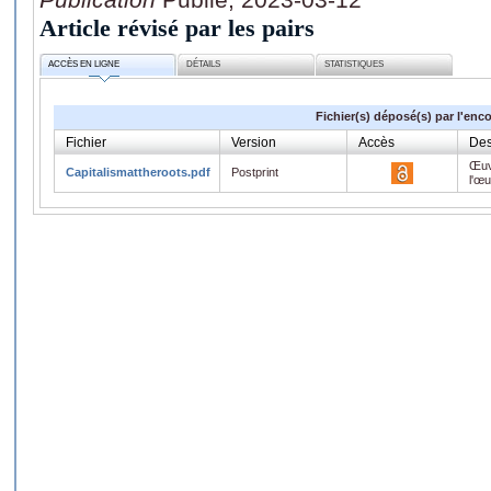
Article révisé par les pairs
ACCÈS EN LIGNE
DÉTAILS
STATISTIQUES
Fichier(s) déposé(s) par l'enc
Fichier
Version
Accès
Des
Œuv
Capitalismattheroots.pdf
Postprint
l'œ