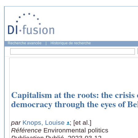
Recherche avancée
|
Historique de recherche
Capitalism at the roots: the crisis
democracy through the eyes of Bel
par
Knops, Louise
; [et al.]
Référence
Environmental politics
Publication
Publié, 2023-03-12