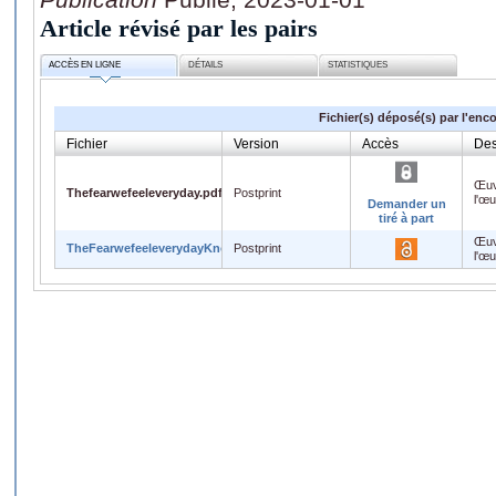
Article révisé par les pairs
ACCÈS EN LIGNE
DÉTAILS
STATISTIQUES
Fichier(s) déposé(s) par l'enc
Fichier
Version
Accès
Des
Œuv
Thefearwefeeleveryday.pdf
Postprint
l'œ
Demander un
tiré à part
Œuv
TheFearwefeeleverydayKnops.pdf
Postprint
l'œ