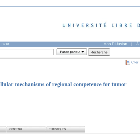
herche
Mon DI-fusion
|
À 
Passe-partout
Citer
ellular mechanisms of regional competence for tumor
CONTENU
STATISTIQUES