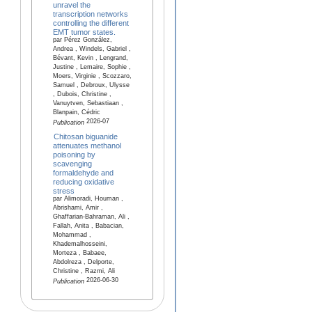
unravel the
transcription networks
controlling the different
EMT tumor states.
par Pérez González,
Andrea , Windels, Gabriel ,
Bévant, Kevin , Lengrand,
Justine , Lemaire, Sophie ,
Moers, Virginie , Scozzaro,
Samuel , Debroux, Ulysse
, Dubois, Christine ,
Vanuytven, Sebastiaan ,
Blanpain, Cédric
2026-07
Publication
Chitosan biguanide
attenuates methanol
poisoning by
scavenging
formaldehyde and
reducing oxidative
stress
par Alimoradi, Houman ,
Abrishami, Amir ,
Ghaffarian-Bahraman, Ali ,
Fallah, Anita , Babacian,
Mohammad ,
Khademalhosseini,
Morteza , Babaee,
Abdolreza , Delporte,
Christine , Razmi, Ali
2026-06-30
Publication