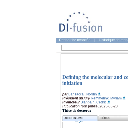
Recherche avancée
|
Historique de rec
Defining the molecular and c
initiation
par
Bansaccal, Nordin
Président du jury
Remmelink, Myriam
Promoteur
Blanpain, Cédric
Publication
Non publié, 2025-05-20
Thèse de doctorat
ACCÈS EN LIGNE
DÉTAILS