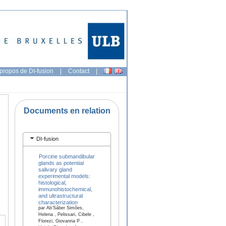
propos de DI-fusion
|
Contact
|
Documents en relation
DI-fusion
Porcine submandibular
glands as potential
salivary gland
experimental models:
histological,
immunohistochemical,
and ultrastructural
characterization
par Ab’Sáber Simões,
Helena , Pelissari, Cibele ,
Florezi, Giovanna P ,