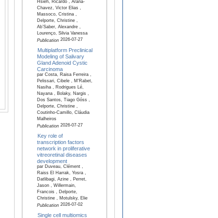
Hsieh, Ricardo , Arana-
Chavez, Victor Elias ,
Massoco, Cristina ,
Delporte, Christine ,
Ab’Saber, Alexandre ,
Lourenço, Silvia Vanessa
2026-07-27
Publication
Multiplatform Preclinical
Modeling of Salivary
Gland Adenoid Cystic
Carcinoma
par Costa, Raisa Ferreira ,
Pelissari, Cibele , M'Rabet,
Nasiha , Rodrigues Lé,
Nayana , Bolaky, Nargis ,
Dos Santos, Tiago Góss ,
Delporte, Christine ,
Coutinho-Camillo, Cláudia
Malheiros
2026-07-27
Publication
Key role of
transcription factors
network in proliferative
vitreoretinal diseases
development
par Duveau, Clément ,
Raiss El Harrak, Yosra ,
Datlibagi, Azine , Perret,
Jason , Willermain,
Francois , Delporte,
Christine , Motulsky, Elie
2026-07-02
Publication
Single cell multiomics