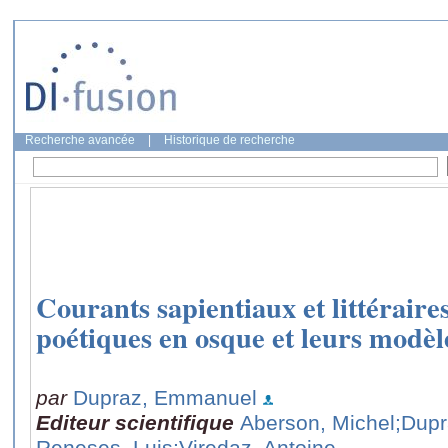
Recherche avancée
|
Historique de recherche
Courants sapientiaux et littéraire
poétiques en osque et leurs modèl
par
Dupraz, Emmanuel
Editeur scientifique
Aberson, Michel
;Dup
Reneses, Luis
;Viredaz, Antoine