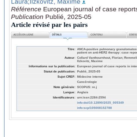
Laura
;Ilzkovitz, Maxime
Référence
European journal of case reports
Publication
Publié, 2025-05
Article révisé par les pairs
ACCÈS EN LIGNE
DÉTAILS
CONTENU
STATI
Titre:
ANCA-positive pulmonary granulomatosi
patient on anti-HER2 therapy: case repor
Auteur:
Collard Vanthournhout, Florian; Remmeli
Ilzkovitz, Maxime
Informations sur la publication:
European journal of case reports in int
Statut de publication:
Publié, 2025-05
Sujet CREF:
Médecine interne
Cancérologie
Note générale:
SCOPUS: re.j
Langue:
Anglais
Identificateurs:
urn:issn:2284-2594
info:doi/10.12890/2025_005349
info:scp/105008152788