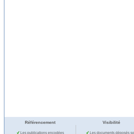
Référencement
Visibilité
Les publications encodées
Les documents déposés so