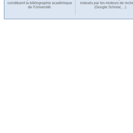
constituent la bibliographie académique
indexés par les moteurs de rech
de l'Université.
(Google Scholar,…).