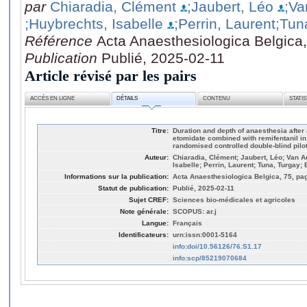
par
Chiaradia, Clément
;Jaubert, Léo
;Va
;Huybrechts, Isabelle
;Perrin, Laurent
;Tun
Référence
Acta Anaesthesiologica Belgica,
Publication
Publié, 2025-02-11
Article révisé par les pairs
ACCÈS EN LIGNE
DÉTAILS
CONTENU
STATI
Titre:
Duration and depth of anaesthesia after 
etomidate combined with remifentanil in
randomised controlled double-blind pilo
Auteur:
Chiaradia, Clément; Jaubert, Léo; Van A
Isabelle; Perrin, Laurent; Tuna, Turgay; 
Informations sur la publication:
Acta Anaesthesiologica Belgica, 75, pag
Statut de publication:
Publié, 2025-02-11
Sujet CREF:
Sciences bio-médicales et agricoles
Note générale:
SCOPUS: ar.j
Langue:
Français
Identificateurs:
urn:issn:0001-5164
info:doi/10.56126/76.S1.17
info:scp/85219070684