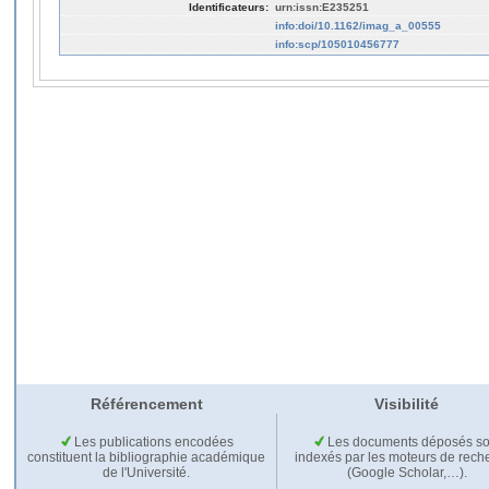
Identificateurs:
urn:issn:E235251
info:doi/10.1162/imag_a_00555
info:scp/105010456777
Référencement
Visibilité
Les publications encodées
Les documents déposés so
constituent la bibliographie académique
indexés par les moteurs de rech
de l'Université.
(Google Scholar,…).