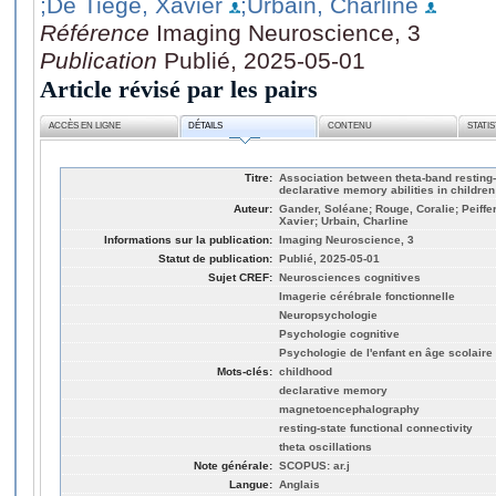
;De Tiege, Xavier
;Urbain, Charline
Référence
Imaging Neuroscience, 3
Publication
Publié, 2025-05-01
Article révisé par les pairs
ACCÈS EN LIGNE
DÉTAILS
CONTENU
STATI
Titre:
Association between theta-band resting-
declarative memory abilities in children
Auteur:
Gander, Soléane; Rouge, Coralie; Peiffe
Xavier; Urbain, Charline
Informations sur la publication:
Imaging Neuroscience, 3
Statut de publication:
Publié, 2025-05-01
Sujet CREF:
Neurosciences cognitives
Imagerie cérébrale fonctionnelle
Neuropsychologie
Psychologie cognitive
Psychologie de l'enfant en âge scolaire
Mots-clés:
childhood
declarative memory
magnetoencephalography
resting-state functional connectivity
theta oscillations
Note générale:
SCOPUS: ar.j
Langue:
Anglais