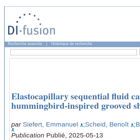
Recherche avancée
|
Historique de recherche
Elastocapillary sequential fluid c
hummingbird-inspired grooved sh
par
Siefert, Emmanuel
;Scheid, Benoît
;B
Publication
Publié, 2025-05-13