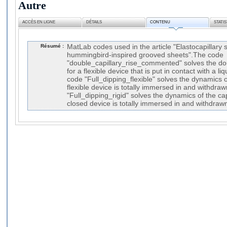
Autre
ACCÈS EN LIGNE
DÉTAILS
CONTENU
STATI
Résumé :
MatLab codes used in the article "Elastocapillary s
hummingbird-inspired grooved sheets".The code
"double_capillary_rise_commented" solves the dou
for a flexible device that is put in contact with a l
code "Full_dipping_flexible" solves the dynamics o
flexible device is totally immersed in and withdr
"Full_dipping_rigid" solves the dynamics of the cap
closed device is totally immersed in and withdraw