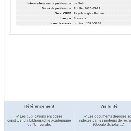
Informations sur la publication:
Le Soir
Statut de publication:
Publié, 2025-05-12
Sujet CREF:
Psychologie clinique
Langue:
Français
Identificateurs:
urn:issn:1375-5668
Référencement
Visibilité
Les publications encodées
Les documents déposés so
constituent la bibliographie académique
indexés par les moteurs de rech
de l'Université.
(Google Scholar,…).