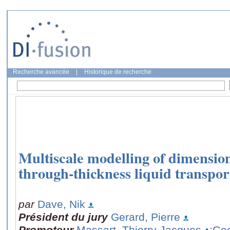
Recherche avancée
|
Historique de recherche
Multiscale modelling of dimension
through-thickness liquid transpor
par
Dave, Nik
Président du jury
Gerard, Pierre
Promoteur
Massart, Thierry Jacques
;Ge