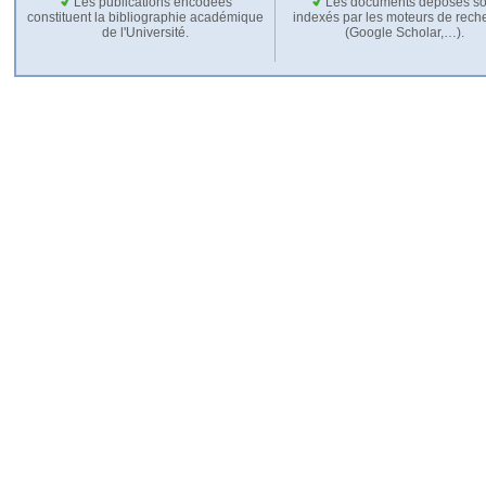
Les publications encodées
Les documents déposés so
constituent la bibliographie académique
indexés par les moteurs de rech
de l'Université.
(Google Scholar,…).