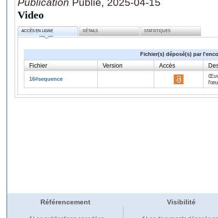
Publication
Publié, 2025-04-15
Video
ACCÈS EN LIGNE
DÉTAILS
STATISTIQUES
Fichier(s) déposé(s) par l'enc
Fichier
Version
Accès
Des
Œuv
16#sequence
l'œ
Référencement
Visibilité