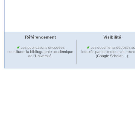
Référencement
Visibilité
Les publications encodées
Les documents déposés so
constituent la bibliographie académique
indexés par les moteurs de rech
de l'Université.
(Google Scholar,…).