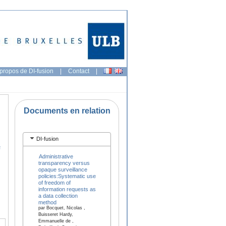
propos de DI-fusion
|
Contact
|
Documents en relation
DI-fusion
e
Administrative
transparency versus
opaque surveillance
policies:Systematic use
of freedom of
information requests as
a data collection
method
par Bocquet, Nicolas ,
Buisseret Hardy,
Emmanuelle de ,