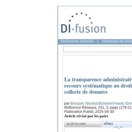
Recherche avancée
|
Historique de rec
La transparence administrative
recours systématique au droi
collecte de données
par
Bocquet, Nicolas
;Buisseret Hardy, Em
Référence
Réseaux, 251, 3, page (179-21
Publication
Publié, 2025-04-30
Article révisé par les pairs
ACCÈS EN LIGNE
DÉTAILS