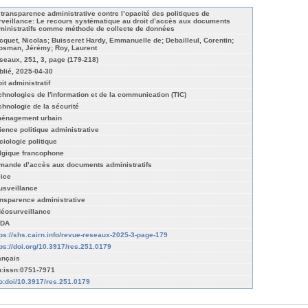
 transparence administrative contre l’opacité des politiques de
rveillance: Le recours systématique au droit d’accès aux documents
ministratifs comme méthode de collecte de données
cquet, Nicolas; Buisseret Hardy, Emmanuelle de; Debailleul, Corentin;
osman, Jérémy; Roy, Laurent
seaux, 251, 3, page (179-218)
blié, 2025-04-30
it administratif
chnologies de l'information et de la communication (TIC)
chnologie de la sécurité
énagement urbain
ience politique administrative
ciologie politique
lgique francophone
mande d’accès aux documents administratifs
lice
usveillance
ansparence administrative
déosurveillance
DA
tps://shs.cairn.info/revue-reseaux-2025-3-page-179
tps://doi.org/10.3917/res.251.0179
ançais
n:issn:0751-7971
fo:doi/10.3917/res.251.0179