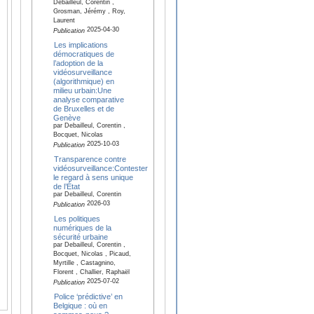
Debailleul, Corentin ,
Grosman, Jérémy , Roy,
Laurent
2025-04-30
Publication
Les implications
démocratiques de
l’adoption de la
vidéosurveillance
(algorithmique) en
milieu urbain:Une
analyse comparative
de Bruxelles et de
Genève
par Debailleul, Corentin ,
Bocquet, Nicolas
2025-10-03
Publication
Transparence contre
vidéosurveillance:Contester
le regard à sens unique
de l’État
par Debailleul, Corentin
2026-03
Publication
Les politiques
numériques de la
sécurité urbaine
par Debailleul, Corentin ,
Bocquet, Nicolas , Picaud,
Myrtille , Castagnino,
Florent , Challier, Raphaël
2025-07-02
Publication
Police ‘prédictive’ en
Belgique : où en