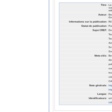
Titre:
La
su
ad
Auteur:
Bo
Gr
Informations sur la publication:
Ré
Statut de publication:
Pu
Sujet CREF:
Dro
Te
Te
Am
Sc
So
Mots-clés:
Be
de
po
so
tr
vi
CA
Note générale:
ht
ht
Langue:
Fr
Identificateurs:
ur
in