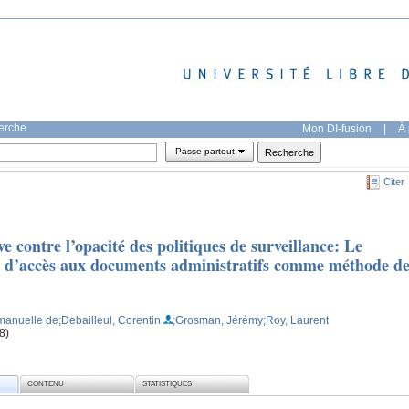
herche
Mon DI-fusion
|
À 
Passe-partout
Citer
 contre l’opacité des politiques de surveillance: Le
t d’accès aux documents administratifs comme méthode d
manuelle de
;Debailleul, Corentin
;Grosman, Jérémy
;Roy, Laurent
8)
CONTENU
STATISTIQUES