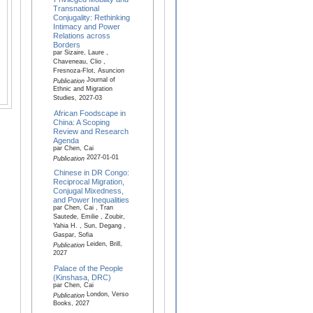
Transnational
Conjugality: Rethinking
Intimacy and Power
Relations across
Borders
par Sizaire, Laure ,
Chaveneau, Clio ,
Fresnoza-Flot, Asuncion
Journal of
Publication
Ethnic and Migration
Studies, 2027-03
African Foodscape in
China: A Scoping
Review and Research
Agenda
par Chen, Cai
2027-01-01
Publication
Chinese in DR Congo:
Reciprocal Migration,
Conjugal Mixedness,
and Power Inequalities
par Chen, Cai , Tran
Sautede, Emilie , Zoubir,
Yahia H. , Sun, Degang ,
Gaspar, Sofia
Leiden, Brill,
Publication
2027
Palace of the People
(Kinshasa, DRC)
par Chen, Cai
London, Verso
Publication
Books, 2027