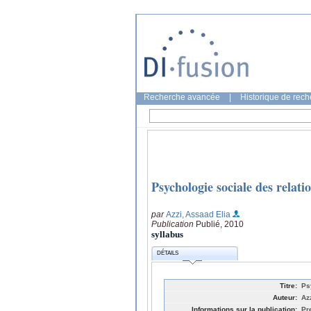
Recherche avancée
|
Historique de rec
Psychologie sociale des relati
par
Azzi, Assaad Elia
Publication
Publié, 2010
syllabus
DÉTAILS
Titre:
Ps
Auteur:
Az
Informations sur la publication:
Pr