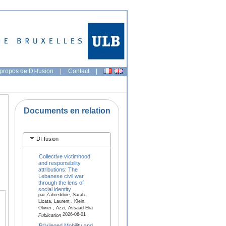
propos de DI-fusion
|
Contact
|
Documents en relation
DI-fusion
Collective victimhood
and responsibility
attributions: The
Lebanese civil war
through the lens of
social identity
par Zahreddine, Sarah ,
Licata, Laurent , Klein,
Olivier , Azzi, Assaad Elia
2026-06-01
Publication
Privileged Mobility and