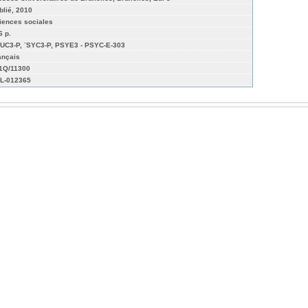
blié, 2010
iences sociales
6 p.
UC3-P, ¨SYC3-P, PSYE3 - PSYC-E-303
ançais
01Q/11300
L-012365