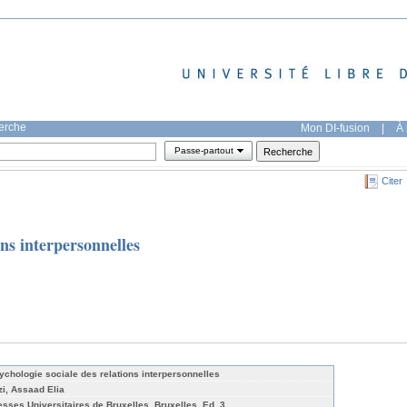
herche
Mon DI-fusion
|
À 
Passe-partout
Citer
ons interpersonnelles
ychologie sociale des relations interpersonnelles
zi, Assaad Elia
esses Universitaires de Bruxelles, Bruxelles, Ed. 3