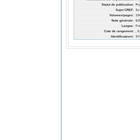
Statut de publication:
Pu
Sujet CREF:
Sc
Volumes/pages:
19
Note générale:
ED
Langue:
Fr
Cote de rangement:
, 
Identificateurs:
SY