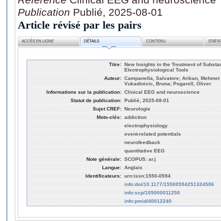
Publication
Publié, 2025-08-01
Article révisé par les pairs
ACCÈS EN LIGNE
DÉTAILS
CONTENU
STATI
Titre:
New Insights in the Treatment of Subst
Electrophysiological Tools
Auteur:
Campanella, Salvatore; Arikan, Mehmet
Vukadinivic, Bruna; Pogarell, Oliver
Informations sur la publication:
Clinical EEG and neuroscience
Statut de publication:
Publié, 2025-08-01
Sujet CREF:
Neurologie
Mots-clés:
addiction
electrophysiology
event-related potentials
neurofeedback
quantitative EEG
Note générale:
SCOPUS: ar.j
Langue:
Anglais
Identificateurs:
urn:issn:1550-0594
info:doi/10.1177/15500594251324506
info:scp/105000011250
info:pmid/40012240