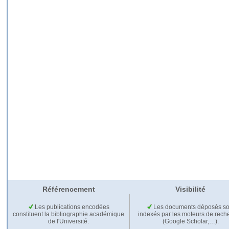
Référencement
Visibilité
Les publications encodées
Les documents déposés so
constituent la bibliographie académique
indexés par les moteurs de rech
de l'Université.
(Google Scholar,…).