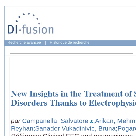
Recherche avancée
|
Historique de recherche
New Insights in the Treatment of
Disorders Thanks to Electrophysio
par
Campanella, Salvatore
;Arikan, Mehm
Reyhan
;Sanader Vukadinivic, Bruna
;Pogare
Référence
Clinical EEG and neuroscience