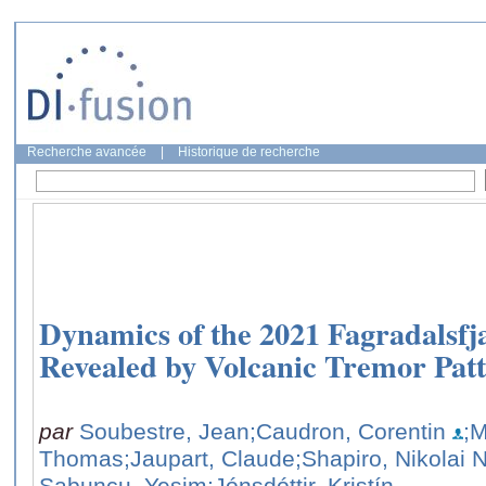
Recherche avancée
|
Historique de recherche
Dynamics of the 2021 Fagradalsfja
Revealed by Volcanic Tremor Pat
par
Soubestre, Jean
;Caudron, Corentin
;M
Thomas
;Jaupart, Claude
;Shapiro, Nikolai 
Sabuncu, Yeşim
;Jónsdóttir, Kristín