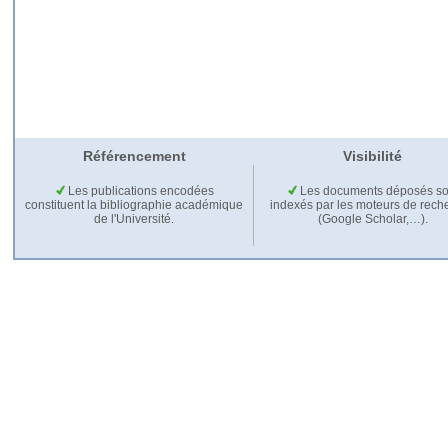
Référencement
Visibilité
Les publications encodées
Les documents déposés so
constituent la bibliographie académique
indexés par les moteurs de rech
de l'Université.
(Google Scholar,…).