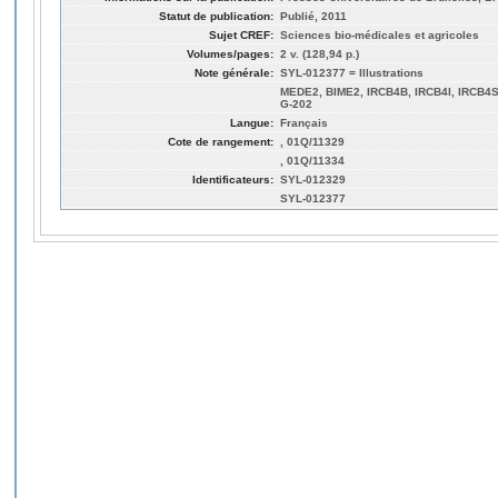
Statut de publication:
Publié, 2011
Sujet CREF:
Sciences bio-médicales et agricoles
Volumes/pages:
2 v. (128,94 p.)
Note générale:
SYL-012377 = Illustrations
MEDE2, BIME2, IRCB4B, IRCB4I, IRCB4
G-202
Langue:
Français
Cote de rangement:
, 01Q/11329
, 01Q/11334
Identificateurs:
SYL-012329
SYL-012377