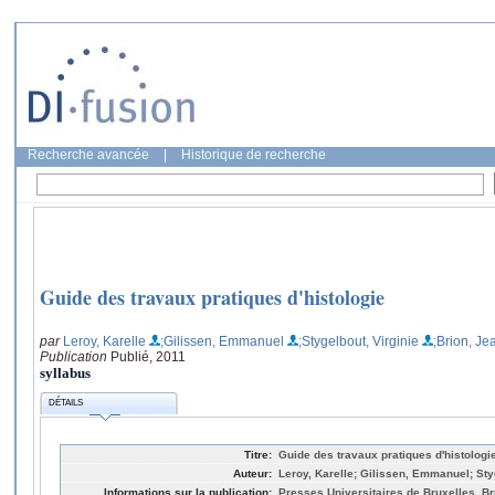
Recherche avancée
|
Historique de recherche
Guide des travaux pratiques d'histologie
par
Leroy, Karelle
;Gilissen, Emmanuel
;Stygelbout, Virginie
;Brion, Je
Publication
Publié, 2011
syllabus
DÉTAILS
Titre:
Guide des travaux pratiques d'histologi
Auteur:
Leroy, Karelle; Gilissen, Emmanuel; Styg
Informations sur la publication:
Presses Universitaires de Bruxelles, Br