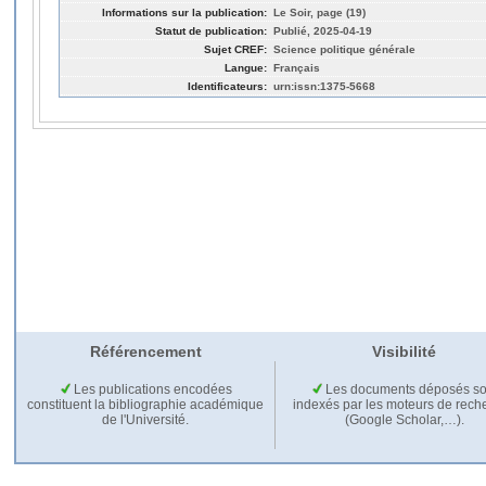
Informations sur la publication:
Le Soir, page (19)
Statut de publication:
Publié, 2025-04-19
Sujet CREF:
Science politique générale
Langue:
Français
Identificateurs:
urn:issn:1375-5668
Référencement
Visibilité
Les publications encodées
Les documents déposés so
constituent la bibliographie académique
indexés par les moteurs de rech
de l'Université.
(Google Scholar,…).