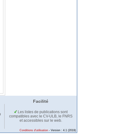
Facilité
Les listes de publications sont
u
compatibles avec le CV-ULB, le FNRS
et accessibles sur le web.
Conditions d'utilisation
- Version : 4.1 (2019)