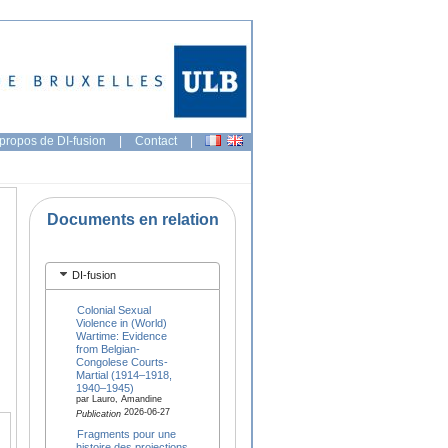
propos de DI-fusion
|
Contact
|
Documents en relation
DI-fusion
Colonial Sexual
Violence in (World)
Wartime: Evidence
from Belgian-
Congolese Courts-
Martial (1914–1918,
1940–1945)
par Lauro, Amandine
2026-06-27
Publication
Fragments pour une
histoire des projections