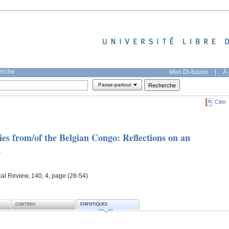
herche
Mon DI-fusion
|
À 
Passe-partout
Citer
es from/of the Belgian Congo: Reflections on an
g
al Review, 140, 4, page (28-54)
CONTENU
STATISTIQUES