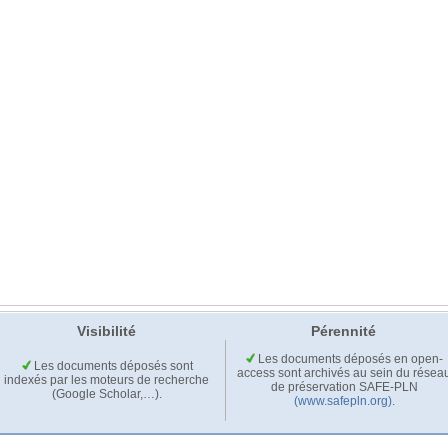
Visibilité
Pérennité
Les documents déposés en open-
Les documents déposés sont
access sont archivés au sein du résea
indexés par les moteurs de recherche
de préservation SAFE-PLN
(Google Scholar,…).
(www.safepln.org)
.