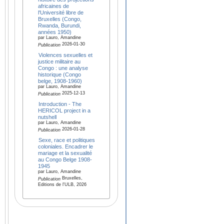
africaines de
l'Université libre de
Bruxelles (Congo,
Rwanda, Burundi,
années 1950)
par Lauro, Amandine
2026-01-30
Publication
Violences sexuelles et
justice militaire au
Congo : une analyse
historique (Congo
belge, 1908-1960)
par Lauro, Amandine
2025-12-13
Publication
Introduction - The
HERICOL project in a
nutshell
par Lauro, Amandine
2026-01-28
Publication
Sexe, race et politiques
coloniales. Encadrer le
mariage et la sexualité
au Congo Belge 1908-
1945
par Lauro, Amandine
Bruxelles,
Publication
Editions de l'ULB, 2026