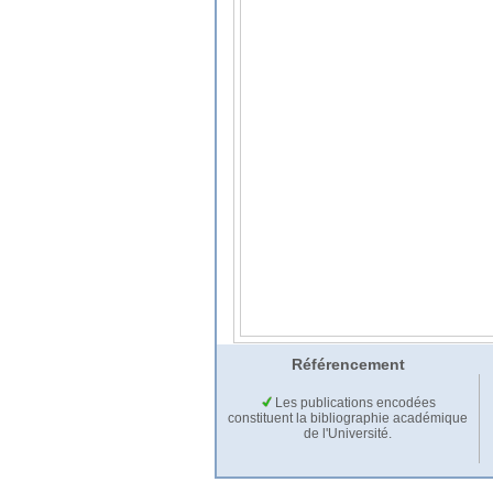
Référencement
Les publications encodées
constituent la bibliographie académique
de l'Université.