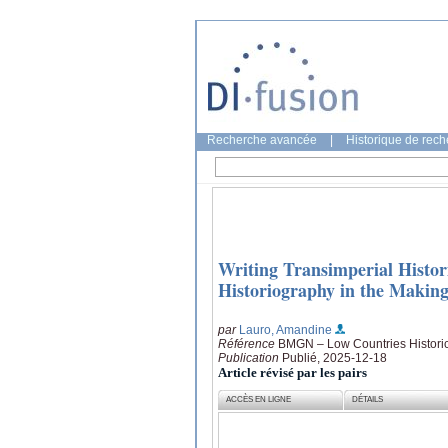
Recherche avancée
|
Historique de rec
Writing Transimperial Histori
Historiography in the Makin
par
Lauro, Amandine
Référence
BMGN – Low Countries Historic
Publication
Publié, 2025-12-18
Article révisé par les pairs
ACCÈS EN LIGNE
DÉTAILS