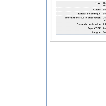
Titre:
Th
Fr
Auteur:
Bo
Editeur scientifique:
Bo
Informations sur la publication:
De
Le
Statut de publication:
A 
Sujet CREF:
Ar
Langue:
Fr