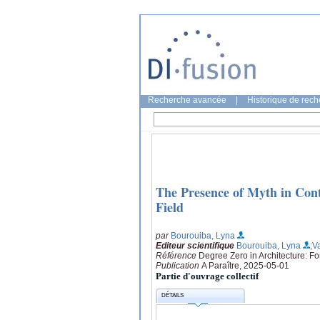
Recherche avancée
|
Historique de rec
The Presence of Myth in Con
Field
par
Bourouiba, Lyna
Editeur scientifique
Bourouiba, Lyna
;V
Référence
Degree Zero in Architecture: Fo
Publication
A Paraître, 2025-05-01
Partie d'ouvrage collectif
DÉTAILS