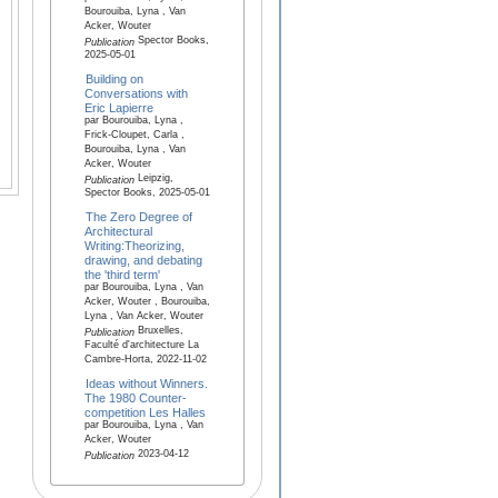
Bourouiba, Lyna , Van
Acker, Wouter
Spector Books,
Publication
2025-05-01
Building on
Conversations with
Eric Lapierre
par Bourouiba, Lyna ,
Frick-Cloupet, Carla ,
Bourouiba, Lyna , Van
Acker, Wouter
Leipzig,
Publication
Spector Books, 2025-05-01
The Zero Degree of
Architectural
Writing:Theorizing,
drawing, and debating
the 'third term'
par Bourouiba, Lyna , Van
Acker, Wouter , Bourouiba,
Lyna , Van Acker, Wouter
Bruxelles,
Publication
Faculté d'architecture La
Cambre-Horta, 2022-11-02
Ideas without Winners.
The 1980 Counter-
competition Les Halles
par Bourouiba, Lyna , Van
Acker, Wouter
2023-04-12
Publication