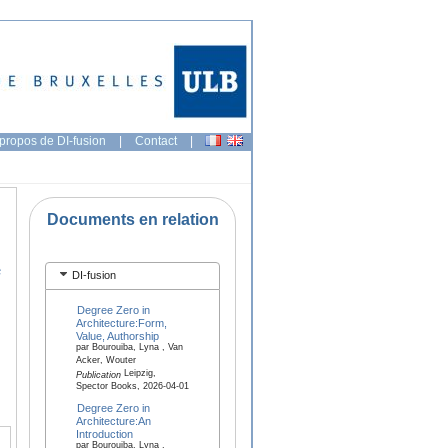
propos de DI-fusion
|
Contact
|
Documents en relation
e
DI-fusion
Degree Zero in
Architecture:Form,
Value, Authorship
par Bourouiba, Lyna , Van
Acker, Wouter
Leipzig,
Publication
Spector Books, 2026-04-01
Degree Zero in
Architecture:An
Introduction
par Bourouiba, Lyna ,