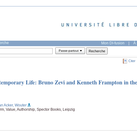
herche
Mon DI-fusion
|
À 
Passe-partout
Citer
temporary Life: Bruno Zevi and Kenneth Frampton in th
an Acker, Wouter
rm, Value, Authorship, Spector Books, Leipzig