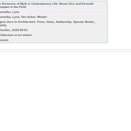
e Presence of Myth in Contemporary Life: Bruno Zevi and Kenneth
ampton in the Field
urouiba, Lyna
urouiba, Lyna; Van Acker, Wouter
gree Zero in Architecture: Form, Value, Authorship, Spector Books,
ipzig
Paraître, 2025-05-01
chitecture et art urbain
ançais