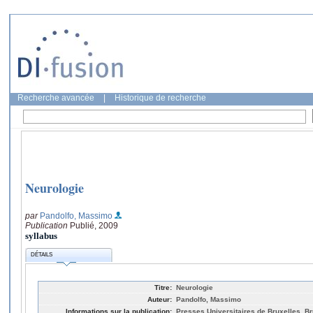
Recherche avancée
|
Historique de recherche
Neurologie
par
Pandolfo, Massimo
Publication
Publié, 2009
syllabus
DÉTAILS
Titre:
Neurologie
Auteur:
Pandolfo, Massimo
Informations sur la publication:
Presses Universitaires de Bruxelles, Br