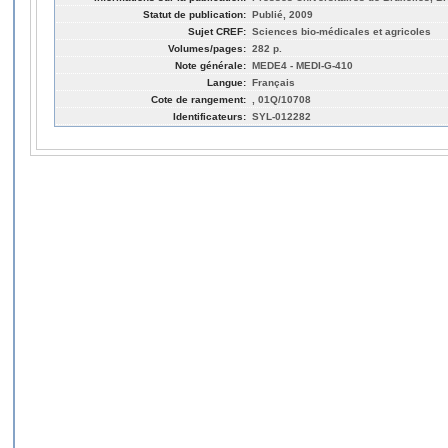
Statut de publication:
Publié, 2009
Sujet CREF:
Sciences bio-médicales et agricoles
Volumes/pages:
282 p.
Note générale:
MEDE4 - MEDI-G-410
Langue:
Français
Cote de rangement:
, 01Q/10708
Identificateurs:
SYL-012282