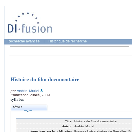
Recherche avancée
|
Historique de recherche
Histoire du film documentaire
par
Andrin, Muriel
Publication
Publié, 2009
syllabus
DÉTAILS
Titre:
Histoire du film documentaire
Auteur:
Andrin, Muriel
Informations sur la publication:
Presses Universitaires de Bruxelles, Br