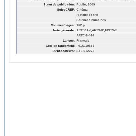
Statut de publication:
Publié, 2009
Sujet CREF:
Cinéma
Histoire et arts
Sciences humaines
Volumes/pages:
162 p.
Note générale:
ARTS4A-F,ARTS4C,HIST3-E
ARTC-B-464
Langue:
Français
Cote de rangement:
, 01Q/10653
Identificateurs:
SYL-012273