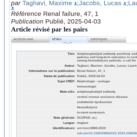
par
Taghavi, Maxime
;Jacobs, Lucas
;La
Référence
Renal failure, 47, 1
Publication
Publié, 2025-04-03
Article révisé par les pairs
ACCÈS EN LIGNE
DÉTAILS
STATISTIQUES
Titre:
Antiphospholipid antibody positivity and 
patency and long-term outcomes in cen
among hemodialysis patients: a call for 
Auteur:
Taghavi, Maxime; Jacobs, Lucas; Laureys
Informations sur la publication:
Renal failure, 47, 1
Statut de publication:
Publié, 2025-04-03
Sujet CREF:
Néphrologie - urologie
Immunologie
Mots-clés:
antiphospholipid antibody
central venous occlusive disease
endothelial dysfunction
Hemodialysis
in-stent restenosis
Note générale:
SCOPUS: ar.j
Langue:
Anglais
Identificateurs:
urn:issn:0886-022X
info:doi/10.1080/0886022X.2025.24865