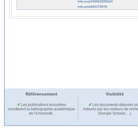
info:scp/105002850643
info:pmid/40179978
Référencement
Visibilité
Les publications encodées
Les documents déposés so
constituent la bibliographie académique
indexés par les moteurs de rech
de l'Université.
(Google Scholar,…).